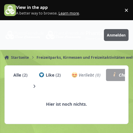
Zum Inhalt springen
View in the app
×
Di
A better way to browse.
Learn more
.
PhantaFriends.de
Anmelden
Deine Community
Startseite
Freizeitparks, Kirmessen und Freizeitaktivitäten wel
Alle
(2)
Like
(2)
Verliebt
(0)
Churro
Hier ist noch nichts.