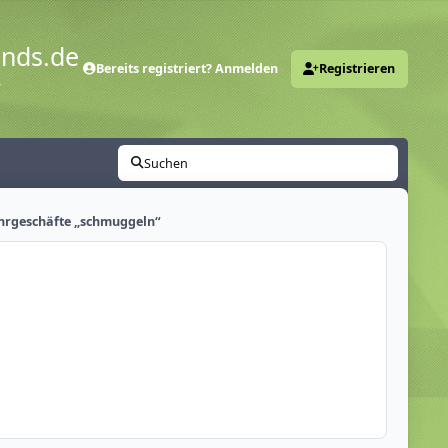
ends.de
Bereits registriert? Anmelden
Registrieren
y
Suchen
ahrgeschäfte „schmuggeln“