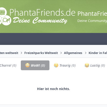
PhantaFri
Deine Communit
äten weltweit
Freizeitparks Weltweit
Allgemeines
Kinder in F
Churro!
(0)
WoW!
(0)
Traurig
(0)
Lustig
(0)
Hier ist noch nichts.