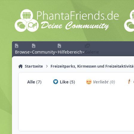
Zum Inhalt springen
Browse
Community
Hilfebereich
Galerie
Startseite
Freizeitparks, Kirmessen und Freizeitaktivit
Alle
(7)
Like
(5)
Verliebt
(0)