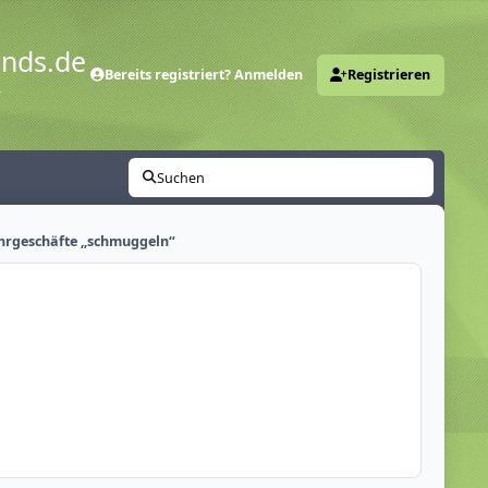
ends.de
Bereits registriert? Anmelden
Registrieren
y
Suchen
ahrgeschäfte „schmuggeln“