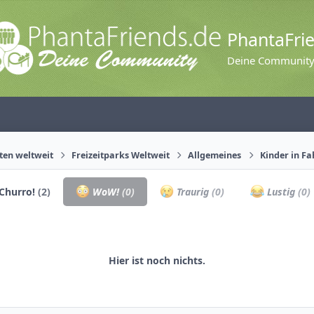
PhantaFri
Deine Communit
äten weltweit
Freizeitparks Weltweit
Allgemeines
Kinder in F
Churro!
(2)
WoW!
(0)
Traurig
(0)
Lustig
(0)
Hier ist noch nichts.