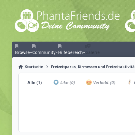
Zum Inhalt springen
Browse
Community
Hilfebereich
Galerie
Startseite
Freizeitparks, Kirmessen und Freizeitaktivit
Alle
(1)
Like
(0)
Verliebt
(0)
C