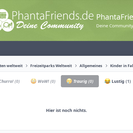
PhantaFri
Deine Communit
äten weltweit
Freizeitparks Weltweit
Allgemeines
Kinder in F
hurro!
(0)
WoW!
(0)
Traurig
(0)
Lustig
(1)
Hier ist noch nichts.