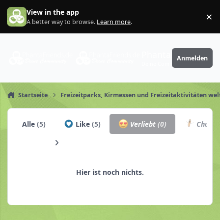
Zum Inhalt springen
View in the app
×
Di
A better way to browse.
Learn more
.
PhantaFriends.de
Anmelden
Deine Community
Startseite
Freizeitparks, Kirmessen und Freizeitaktivitäten wel
Alle
(5)
Like
(5)
Verliebt
(0)
Churro
Hier ist noch nichts.