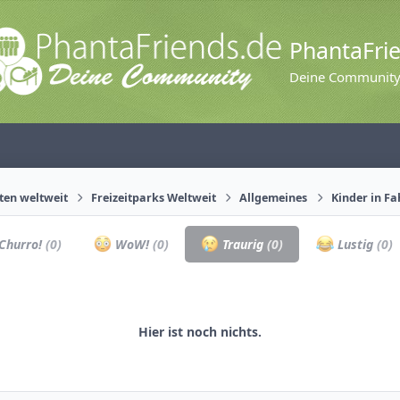
PhantaFri
Deine Communit
äten weltweit
Freizeitparks Weltweit
Allgemeines
Kinder in F
Churro!
(0)
WoW!
(0)
Traurig
(0)
Lustig
(0)
Hier ist noch nichts.