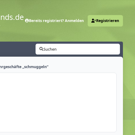
ends.de
Bereits registriert? Anmelden
Registrieren
y
Suchen
ahrgeschäfte „schmuggeln“