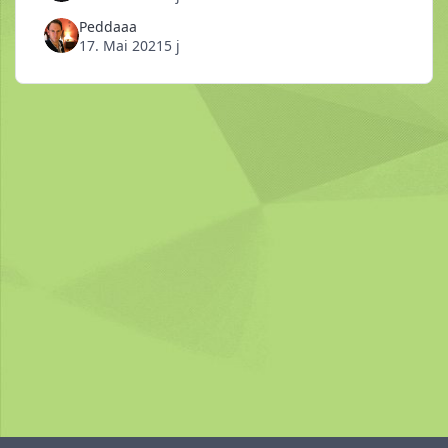
Peddaaa
17. Mai 2021
5 j