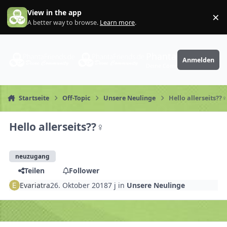
Zum Inhalt springen
View in the app
×
Di
A better way to browse.
Learn more
.
PhantaFriends.de
Anmelden
Deine Community
Startseite
Off-Topic
Unsere Neulinge
Hello allerseits??‍♀
Hello allerseits??‍♀️
neuzugang
Teilen
Follower
Evariatra
26. Oktober 2018
7 j
in
Unsere Neulinge