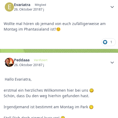
Evariatra
Mitglied
26. Oktober 2018
7 j
Wollte mal hören ob jemand von euch zufälligerweise am
Montag im Phantasialand ist?
☺️
1
Peddaaa
Verifiziert
26. Oktober 2018
7 j
Hallo
Evariatra
,
erstmal ein herzliches Willkommen hier bei uns
Schön, dass Du den weg hierhin gefunden hast.
Irgendjemand ist bestimmt am Montag im Park
Stell Dich doch einmal kurz vor!