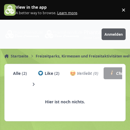
Zum Inhalt springen
View in the app
×
Di
A better way to browse.
Learn more
.
PhantaFriends.de
Anmelden
Deine Community
Startseite
Freizeitparks, Kirmessen und Freizeitaktivitäten wel
Alle
(2)
Like
(2)
Verliebt
(0)
Churro
Hier ist noch nichts.