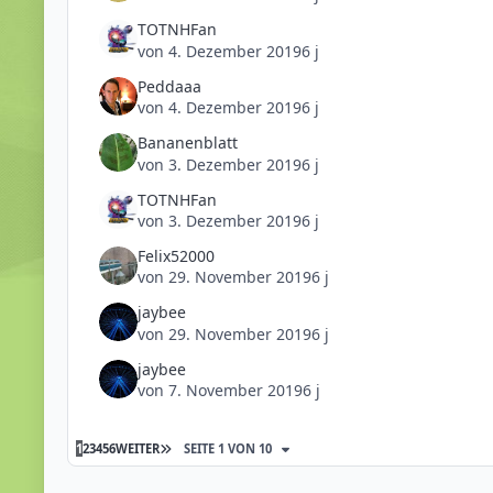
TOTNHFan
von
4. Dezember 2019
6 j
Peddaaa
von
4. Dezember 2019
6 j
Bananenblatt
von
3. Dezember 2019
6 j
TOTNHFan
von
3. Dezember 2019
6 j
Felix52000
von
29. November 2019
6 j
jaybee
von
29. November 2019
6 j
jaybee
von
7. November 2019
6 j
1
2
3
4
5
6
WEITER
SEITE 1 VON 10