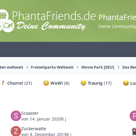
PhantaFri
Deine Communit
äten weltweit
Freizeitparks Weltweit
Movie Park [DEU]
Das Be
Churro!
(21)
WoW!
(6)
Traurig
(17)
Lu
Scoaster
von
14. Januar 2020
6 j
Zuckerwatte
von
4. Dezember 2019
6 j