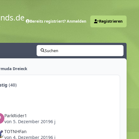
ends.de
Bereits registriert? Anmelden
Registrieren
y
Suchen
rmuda Dreieck
stig
(40)
ParkRider1
von
5. Dezember 2019
6 j
TOTNHFan
von
4. Dezember 2019
6 j