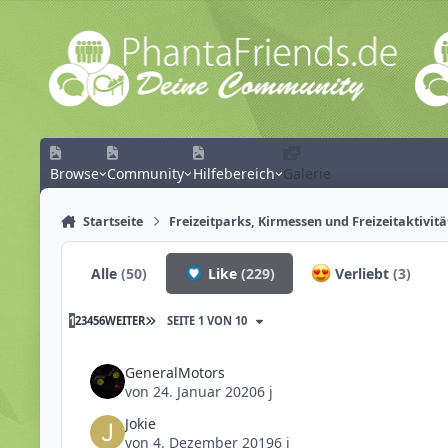
Zum Inhalt springen
Browse
Community
Hilfebereich
Galerie
Startseite
Freizeitparks, Kirmessen und Freizeitaktivit
Alle
(50)
Like
(229)
Verliebt
(3)
1
2
3
4
5
6
WEITER
SEITE 1 VON 10
GeneralMotors
von
24. Januar 2020
6 j
Jokie
von
4. Dezember 2019
6 j