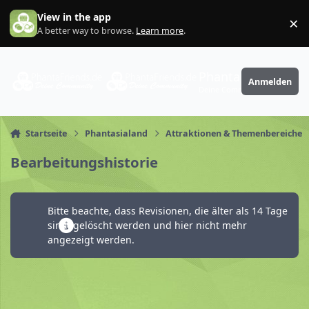
Zum Inhalt springen
View in the app
×
Di
A better way to browse.
Learn more
.
PhantaFriends.de
Anmelden
Deine Community
Startseite
Phantasialand
Attraktionen & Themenbereiche
Bearbeitungshistorie
Bitte beachte, dass Revisionen, die älter als 14 Tage
sind, gelöscht werden und hier nicht mehr
angezeigt werden.