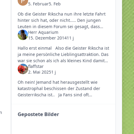
5. Februar
5. Feb
Ob die Geister Rikscha nun ihre letzte Fahrt
hinter sich hat, oder nicht..... Den jungen
Leuten in diesem Forum sei gesagt, dass
Herr Aquarium
gerade ältere Menschen, ich bin selbst
15. Dezember 2014
11 j
knapp 60, das Phantasialand mit
Hallo erst einmal Also die Geister Rikscha ist
ja meine persönliche Lieblingsattraktion. Das
war sie schon als ich als kleines Kind damit
flaffstar
gefahren bin, da ich schon damals Mythen
2. Mai 2025
1 j
und Legenden geli
Oh nein! Jemand hat herausgestellt wie
katastrophal beschissen der Zustand der
Geisterrikscha ist.. Ja Fans sind oft
anstrengende Nörgler, aber ausgerechnet
bei dem Post zu erwähnen, dass
on
Gepostete Bilder