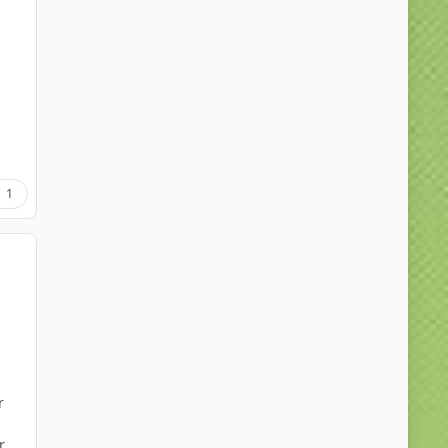
1
r
r