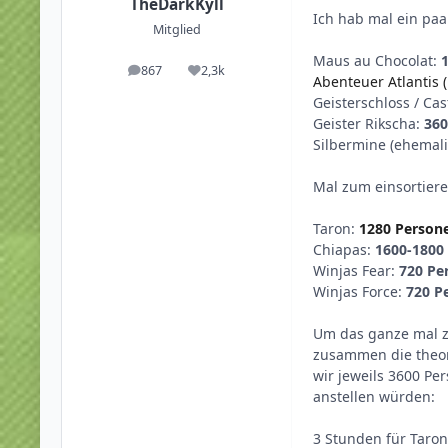
TheDarkKyll
Ich hab mal ein paa
Mitglied
Maus au Chocolat:
867
2,3k
Beiträge
Reputation
Abenteuer Atlantis 
Geisterschloss / Cas
Geister Rikscha:
360
Silbermine (ehemal
Mal zum einsortier
Taron:
1280 Person
Chiapas:
1600-1800
Winjas Fear:
720 Pe
Winjas Force:
720 P
Um das ganze mal zu
zusammen die theor
wir jeweils 3600 Pe
anstellen würden:
3 Stunden für Taron