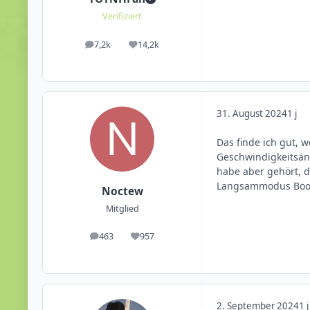
Verifiziert
7,2k
14,2k
Beiträge
Reputation
31. August 2024
1 j
Das finde ich gut, 
Geschwindigkeitsänd
habe aber gehört, d
Langsammodus Boote
Noctew
Mitglied
463
957
Beiträge
Reputation
2. September 2024
1 j