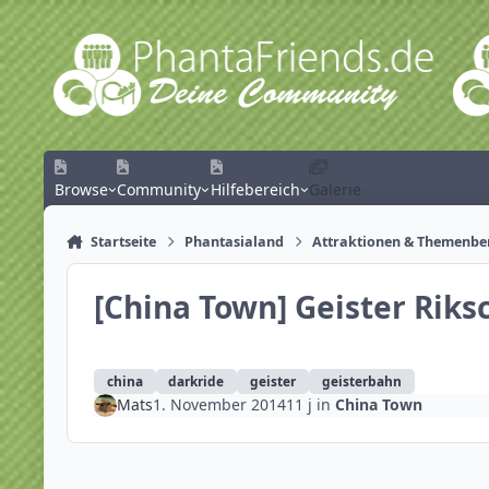
Zum Inhalt springen
Browse
Community
Hilfebereich
Galerie
Startseite
Phantasialand
Attraktionen & Themenbe
[China Town] Geister Riks
china
darkride
geister
geisterbahn
Mats
1. November 2014
11 j
in
China Town