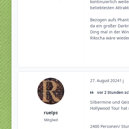
kontinuierlich weit
beliebtesten Attrak
Bezogen aufs Phantas
da ein großer Darkr
Ding mal in der Wi
Rikscha wäre wieder
27. August 2024
1 j
vor 2 Stunden sc
Silbermine und Geis
Hollywood Tour hat 
ruelps
Mitglied
2400 Personen/ Stu