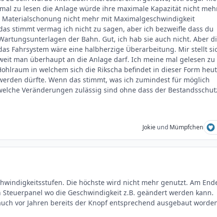
mal zu lesen die Anlage würde ihre maximale Kapazität nicht meh
ur Materialschonung nicht mehr mit Maximalgeschwindigkeit
das stimmt vermag ich nicht zu sagen, aber ich bezweifle dass du
e Wartungsunterlagen der Bahn. Gut, ich hab sie auch nicht. Aber d
das Fahrsystem wäre eine halbherzige Überarbeitung. Mir stellt si
weit man überhaupt an die Anlage darf. Ich meine mal gelesen zu
ohlraum in welchem sich die Rikscha befindet in dieser Form heu
werden dürfte. Wenn das stimmt, was ich zumindest für möglich
e welche Veränderungen zulässig sind ohne dass der Bestandsschut
Jokie
und
Mümpfchen
hwindigkeitsstufen. Die höchste wird nicht mehr genutzt. Am End
n Steuerpanel wo die Geschwindigkeit z.B. geändert werden kann.
3 auch vor Jahren bereits der Knopf entsprechend ausgebaut worde