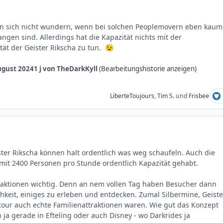
an sich nicht wundern, wenn bei solchen Peoplemovern eben kaum
angen sind. Allerdings hat die Kapazität nichts mit der
ät der Geister Rikscha zu tun.
😉
ugust 2024
1 j
von TheDarkKyll
(Bearbeitungshistorie anzeigen)
LiberteToujours
,
Tim S.
und
Frisbee
ter Rikscha können halt ordentlich was weg schaufeln. Auch die
mit 2400 Personen pro Stunde ordentlich Kapazität gehabt.
traktionen wichtig. Denn an nem vollen Tag haben Besucher dann
hkeit, einiges zu erleben und entdecken. Zumal Silbermine, Geiste
tour auch echte Familienattraktionen waren. Wie gut das Konzept
ja gerade in Efteling oder auch Disney - wo Darkrides ja