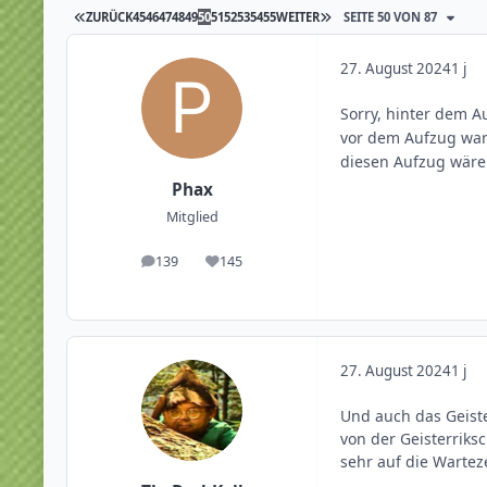
ZURÜCK
45
46
47
48
49
50
51
52
53
54
55
WEITER
SEITE 50 VON 87
27. August 2024
1 j
Sorry, hinter dem A
vor dem Aufzug war
diesen Aufzug wäre 
Phax
Mitglied
139
145
Beiträge
Reputation
27. August 2024
1 j
Und auch das Geister
von der Geisterrik
sehr auf die Warte