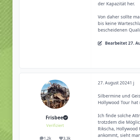
der Kapazität her.
Von daher sollte m
bis keine Warteschl
bescheidenen Qualit
Bearbeitet
27. A
27. August 2024
1 j
Silbermine und Geis
Hollywood Tour hat 
Ich finde solche At
Frisbee
trotzdem die Möglic
Verifiziert
Rikscha, Hollywood 
ankommt, sieht man 
1,2k
3,3k
Beiträge
Reputation