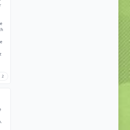
r
ie
ch
te
z
2
e
n.