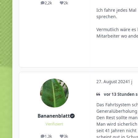
2,2k
2k
Beiträge
Reputation
Ich fahre jedes Mal
sprechen.
Vermutlich wäre es 
Mitarbeiter wo ande
27. August 2024
1 j
vor 13 Stunden s
Das Fahrtsystem sch
Generalüberholung z
Bananenblatt
Den Rest sollte man
Man wird sicherlich
Verifiziert
seit 41 Jahren nich
1,3k
3k
scheint gut in Schu
Beiträge
Reputation