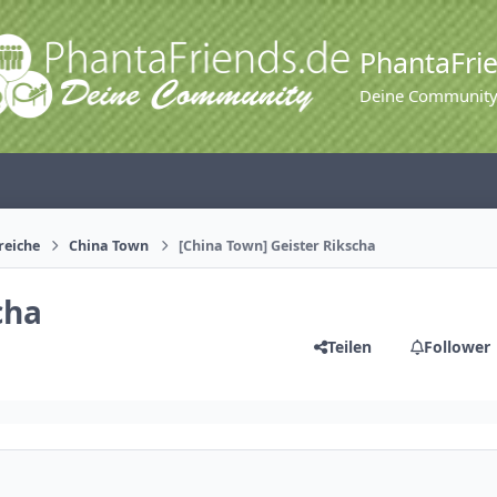
PhantaFri
Deine Communit
reiche
China Town
[China Town] Geister Rikscha
cha
Teilen
Follower