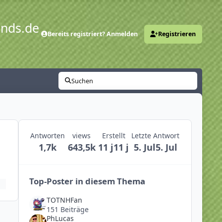
ends.de
Bereits registriert? Anmelden
Registrieren
y
Suchen
Antworten
views
Erstellt
Letzte Antwort
1,7k
643,5k
11 j
11 j
5. Jul
5. Jul
Top-Poster in diesem Thema
TOTNHFan
151 Beiträge
PhLucas