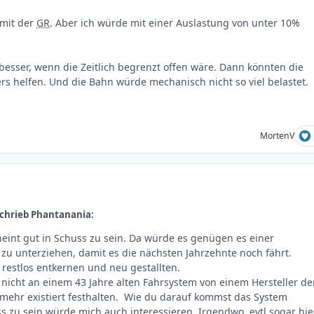
 mit der
GR
. Aber ich würde mit einer Auslastung von unter 10%
besser, wenn die Zeitlich begrenzt offen wäre. Dann könnten die
rs helfen. Und die Bahn würde mechanisch nicht so viel belastet.
MortenV
chrieb Phantanania:
eint gut in Schuss zu sein. Da würde es genügen es einer
u unterziehen, damit es die nächsten Jahrzehnte noch fährt.
 restlos entkernen und neu gestallten.
 nicht an einem 43 Jahre alten Fahrsystem von einem Hersteller de
t mehr existiert festhalten. Wie du darauf kommst das System
ss zu sein würde mich auch interessieren. Irgendwo, evtl sogar hie