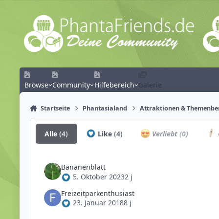
Zum Inhalt springen
Browse
Community
Hilfebereich
Galerie
Startseite
Phantasialand
Attraktionen & Themenbe
Alle
(4)
Like
(4)
Verliebt
(0)
Bananenblatt
5. Oktober 2023
2 j
Freizeitparkenthusiast
23. Januar 2018
8 j