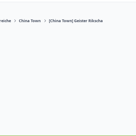
reiche
China Town
[China Town] Geister Rikscha