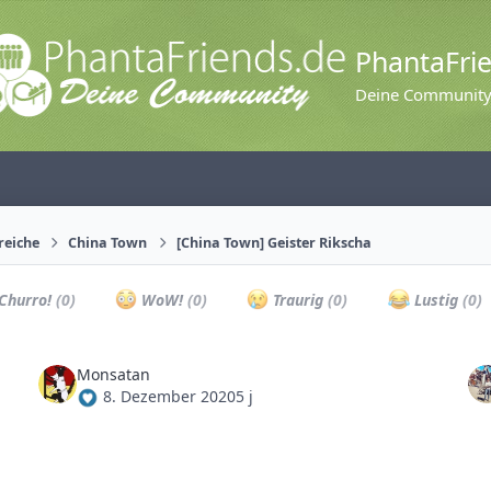
PhantaFri
Deine Communit
reiche
China Town
[China Town] Geister Rikscha
Churro!
(0)
WoW!
(0)
Traurig
(0)
Lustig
(0)
Monsatan
8. Dezember 2020
5 j