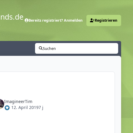
ends.de
Bereits registriert? Anmelden
Registrieren
y
Suchen
ImagineerTim
12. April 2019
7 j