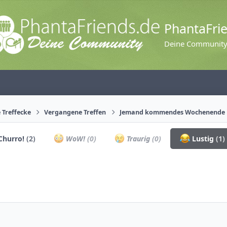
PhantaFri
Deine Communit
 Treffecke
Vergangene Treffen
Jemand kommendes Wochenende im
Churro!
(2)
WoW!
(0)
Traurig
(0)
Lustig
(1)