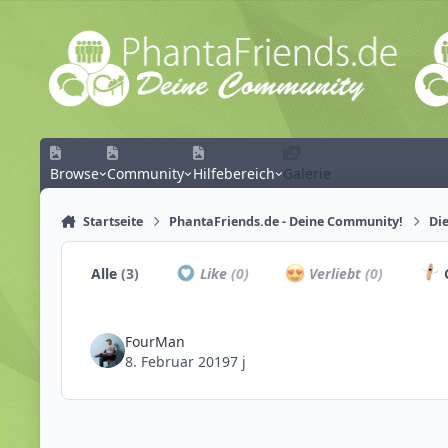
Zum Inhalt springen
Browse
Community
Hilfebereich
Galerie
Startseite
PhantaFriends.de - Deine Community!
Die
Alle
(3)
Like
(0)
Verliebt
(0)
FourMan
8. Februar 2019
7 j