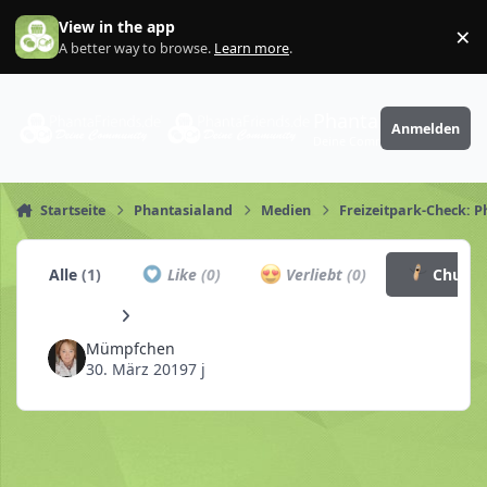
Zum Inhalt springen
View in the app
×
Di
A better way to browse.
Learn more
.
PhantaFriends.de
Anmelden
Deine Community
Startseite
Phantasialand
Medien
Freizeitpark-Check: 
Alle
(1)
Like
(0)
Verliebt
(0)
Churro
Mümpfchen
30. März 2019
7 j