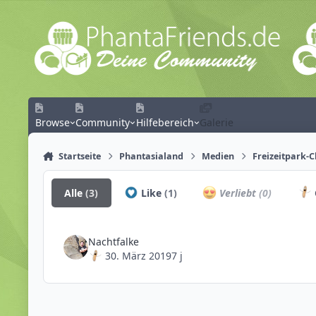
Zum Inhalt springen
Browse
Community
Hilfebereich
Galerie
Startseite
Phantasialand
Medien
Freizeitpark-
Alle
(3)
Like
(1)
Verliebt
(0)
Nachtfalke
30. März 2019
7 j