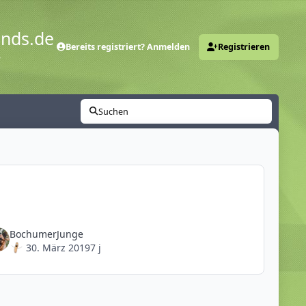
ends.de
Bereits registriert? Anmelden
Registrieren
y
Suchen
BochumerJunge
30. März 2019
7 j