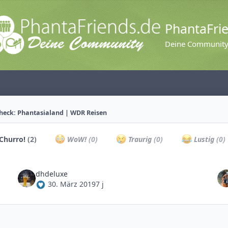
PhantaFri
Deine Communit
Check: Phantasialand | WDR Reisen
Churro!
(2)
WoW!
(0)
Traurig
(0)
Lustig
(0)
dhdeluxe
30. März 2019
7 j