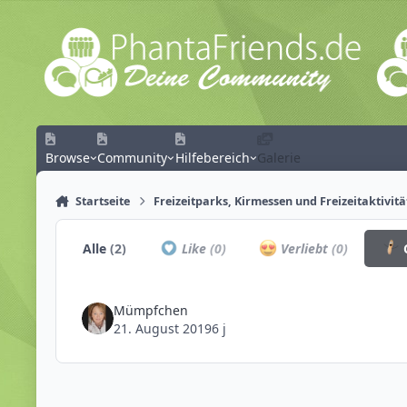
Zum Inhalt springen
Browse
Community
Hilfebereich
Galerie
Startseite
Freizeitparks, Kirmessen und Freizeitaktivit
Alle
(2)
Like
(0)
Verliebt
(0)
Mümpfchen
21. August 2019
6 j