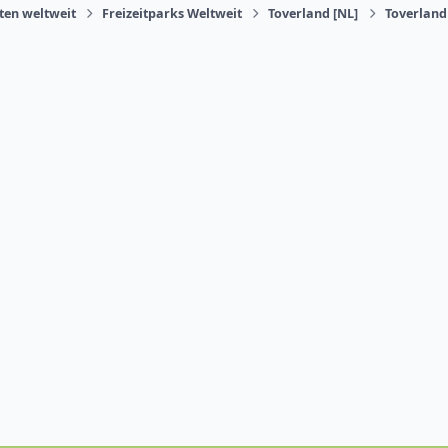
äten weltweit
Freizeitparks Weltweit
Toverland [NL]
Toverland