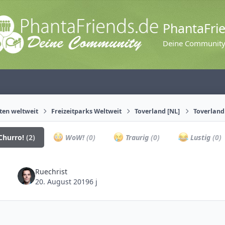
PhantaFri
Deine Communit
äten weltweit
Freizeitparks Weltweit
Toverland [NL]
Toverland
Churro!
(2)
WoW!
(0)
Traurig
(0)
Lustig
(0)
Ruechrist
20. August 2019
6 j