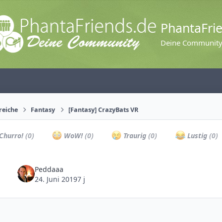
PhantaFri
Deine Communit
reiche
Fantasy
[Fantasy] CrazyBats VR
Churro!
(0)
WoW!
(0)
Traurig
(0)
Lustig
(0)
Peddaaa
24. Juni 2019
7 j