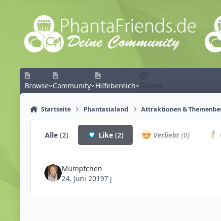
Zum Inhalt springen
Browse
Community
Hilfebereich
Galerie
Startseite
Phantasialand
Attraktionen & Themenbe
Alle
(2)
Like
(2)
Verliebt
(0)
Mümpfchen
24. Juni 2019
7 j