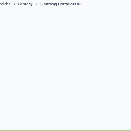
reiche
Fantasy
[Fantasy] CrazyBats VR