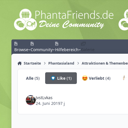
Zum Inhalt springen
Browse
Community
Hilfebereich
Galerie
Startseite
Phantasialand
Attraktionen & Themenbe
Alle
(5)
Like
(1)
Verliebt
(4)
JvstLvkas
24. Juni 2019
7 j