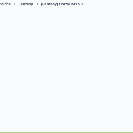
reiche
Fantasy
[Fantasy] CrazyBats VR