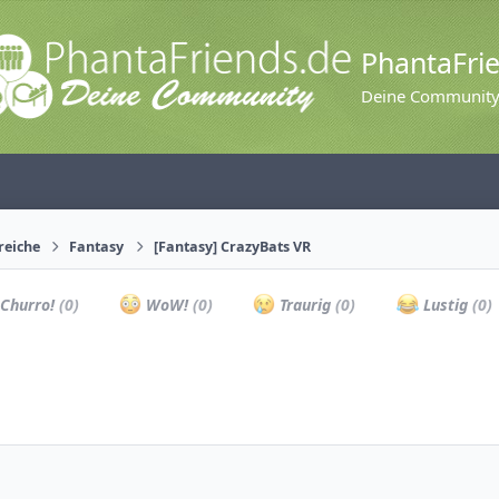
PhantaFri
Deine Communit
reiche
Fantasy
[Fantasy] CrazyBats VR
Churro!
(0)
WoW!
(0)
Traurig
(0)
Lustig
(0)