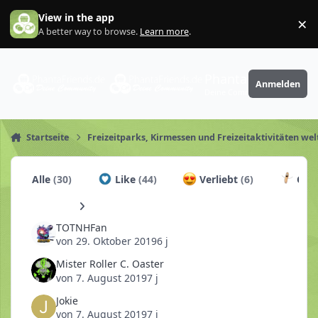
Zum Inhalt springen
View in the app
×
Di
A better way to browse.
Learn more
.
PhantaFriends.de
Anmelden
Deine Community
Startseite
Freizeitparks, Kirmessen und Freizeitaktivitäten wel
Alle
(30)
Like
(44)
Verliebt
(6)
Chur
TOTNHFan
von
29. Oktober 2019
6 j
Mister Roller C. Oaster
von
7. August 2019
7 j
Jokie
von
7. August 2019
7 j