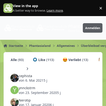
Zum Inhalt springen
View in the app
×
Di
A better way to browse.
Learn more
.
PhantaFriends.de
Anmelden
Deine Community
Startseite
Phantasialand
Allgemeines
Überbleibsel ve
Alle
(93)
Like
(113)
Verliebt
(13)
Ch
cephista
von
6. Mai 2021
5 j
ynnckstrm
von
23. September 2020
5 j
Nerotip
von
17. Januar 2020
6 j