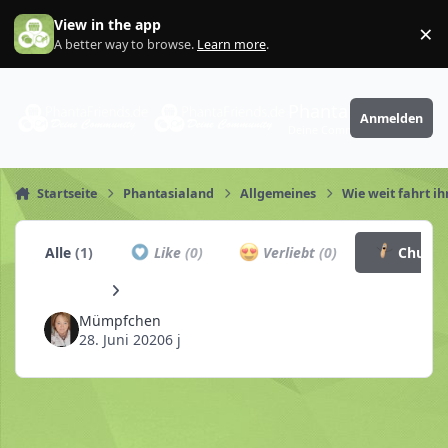
Zum Inhalt springen
View in the app
×
Di
A better way to browse.
Learn more
.
PhantaFriends.de
Anmelden
Deine Community
Startseite
Phantasialand
Allgemeines
Wie weit fahrt i
Alle
(1)
Like
(0)
Verliebt
(0)
Churro
Mümpfchen
28. Juni 2020
6 j