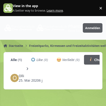
Zum Inhalt springen
View in the app
×
Di
A better way to browse.
Learn more
.
PhantaFriends.de
Anmelden
Deine Community
Startseite
Freizeitparks, Kirmessen und Freizeitaktivitäten wel
Alle
(1)
Like
(0)
Verliebt
(0)
Churro
Olli
25. Mai 2020
6 j