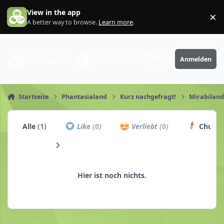
Zum Inhalt springen
View in the app
×
Di
A better way to browse.
Learn more
.
PhantaFriends.de
Anmelden
Deine Community
Startseite
Phantasialand
Kurz nachgefragt!
Mirabiland
Alle
(1)
Like
(0)
Verliebt
(0)
Churro
Hier ist noch nichts.