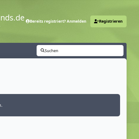
ends.de
Bereits registriert? Anmelden
Registrieren
y
Suchen
n.