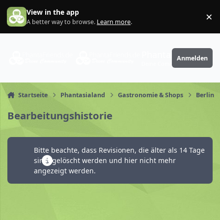
Zum Inhalt springen
View in the app
×
Di
A better way to browse.
Learn more
.
PhantaFriends.de
Anmelden
Deine Community
Startseite
Phantasialand
Gastronomie & Shops
Berlin
Bearbeitungshistorie
Bitte beachte, dass Revisionen, die älter als 14 Tage
sind, gelöscht werden und hier nicht mehr
angezeigt werden.