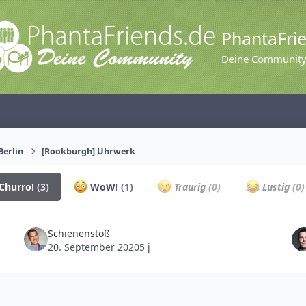
PhantaFri
Deine Communit
Berlin
[Rookburgh] Uhrwerk
Churro!
(3)
WoW!
(1)
Traurig
(0)
Lustig
(0)
Schienenstoß
20. September 2020
5 j