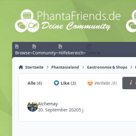
Zum Inhalt springen
Browse
Community
Hilfebereich
Galerie
Startseite
Phantasialand
Gastronomie & Shops
Alle
(6)
Like
(2)
Verliebt
(0)
Alchemay
20. September 2020
5 j