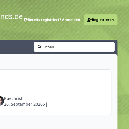
ends.de
Bereits registriert? Anmelden
Registrieren
y
Suchen
Ruechrist
20. September 2020
5 j