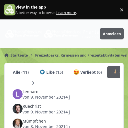
Zum Inhalt springen
View in the app
×
Di
A better way to browse.
Learn more
.
PhantaFriends.de
Anmelden
Deine Community
Startseite
Freizeitparks, Kirmessen und Freizeitaktivitäten wel
Alle
(11)
Like
(15)
Verliebt
(6)
Chur
Lennard
von
9. November 2021
4 j
Ruechrist
von
9. November 2021
4 j
Mümpfchen
von
8. November 2021
4 j