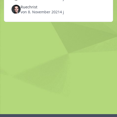
Ruechrist
von
8. November 2021
4 j