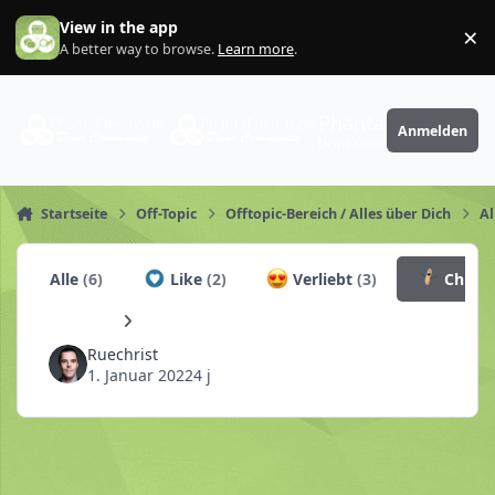
Zum Inhalt springen
View in the app
×
Di
A better way to browse.
Learn more
.
PhantaFriends.de
Anmelden
Deine Community
Startseite
Off-Topic
Offtopic-Bereich / Alles über Dich
Al
Alle
(6)
Like
(2)
Verliebt
(3)
Churr
Ruechrist
1. Januar 2022
4 j