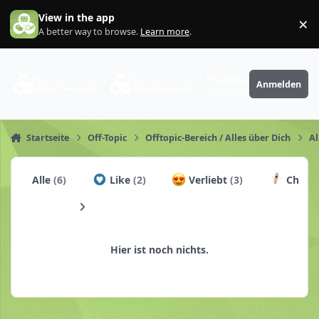
Zum Inhalt springen
View in the app
×
Di
A better way to browse.
Learn more
.
PhantaFriends.de
Anmelden
Deine Community
Startseite
Off-Topic
Offtopic-Bereich / Alles über Dich
Al
Alle
(6)
Like
(2)
Verliebt
(3)
Churr
Hier ist noch nichts.