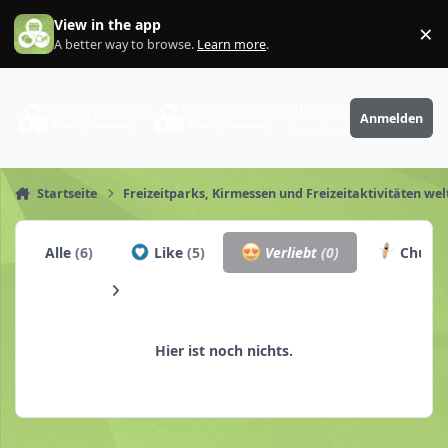
Zum Inhalt springen
View in the app
×
Di
A better way to browse.
Learn more
.
PhantaFriends.de
Anmelden
Deine Community
Startseite
Freizeitparks, Kirmessen und Freizeitaktivitäten wel
Alle
(6)
Like
(5)
Verliebt
(0)
Churro
Hier ist noch nichts.