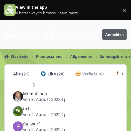
Zum Inhalt springen
View in the app
×
Di
A better way to browse.
Learn more
.
PhantaFriends.de
Anmelden
Deine Community
Startseite
Phantasialand
Allgemeines
Sonntagsbrunch
Alle
(21)
Like
(20)
Verliebt
(0)
Chur
Mümpfchen
von
9. August 2022
3 j
to b
von
2. August 2022
4 j
faulwurf
von
2. August 2022
4 j