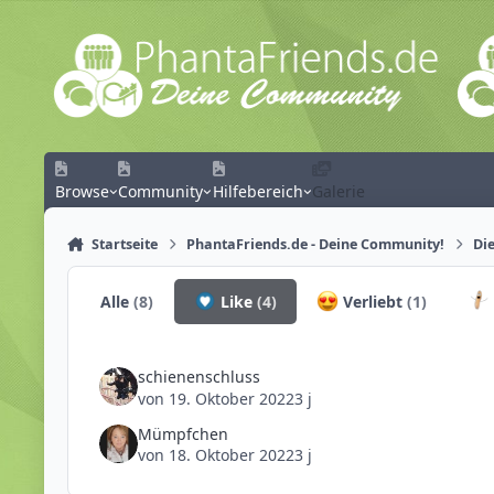
Zum Inhalt springen
Browse
Community
Hilfebereich
Galerie
Startseite
PhantaFriends.de - Deine Community!
Die
Alle
(8)
Like
(4)
Verliebt
(1)
schienenschluss
von
19. Oktober 2022
3 j
Mümpfchen
von
18. Oktober 2022
3 j