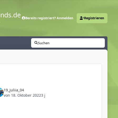
ends.de
Bereits registriert? Anmelden
Registrieren
y
Suchen
19_juliia_04
von
18. Oktober 2022
3 j