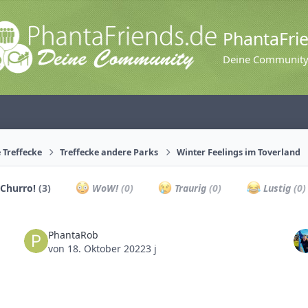
PhantaFri
Deine Communit
 Treffecke
Treffecke andere Parks
Winter Feelings im Toverland
Churro!
(3)
WoW!
(0)
Traurig
(0)
Lustig
(0)
PhantaRob
von
18. Oktober 2022
3 j