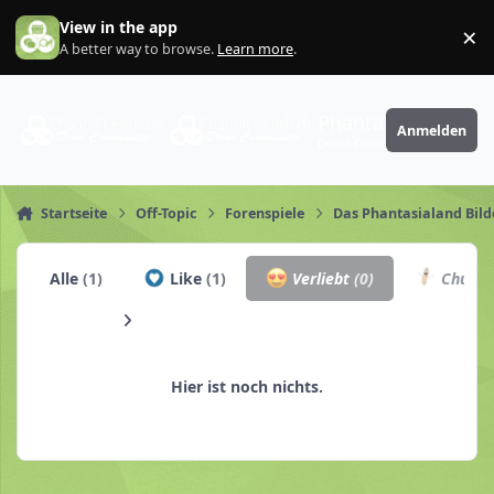
Zum Inhalt springen
View in the app
×
Di
A better way to browse.
Learn more
.
PhantaFriends.de
Anmelden
Deine Community
Startseite
Off-Topic
Forenspiele
Das Phantasialand Bild
Alle
(1)
Like
(1)
Verliebt
(0)
Churro
Hier ist noch nichts.