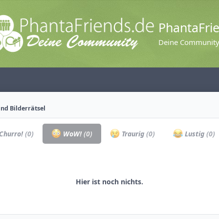
PhantaFri
Deine Communit
nd Bilderrätsel
Churro!
(0)
WoW!
(0)
Traurig
(0)
Lustig
(0)
Hier ist noch nichts.