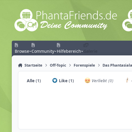
Zum Inhalt springen
Browse
Community
Hilfebereich
Galerie
Startseite
Off-Topic
Forenspiele
Das Phantasiala
Alle
(1)
Like
(1)
Verliebt
(0)