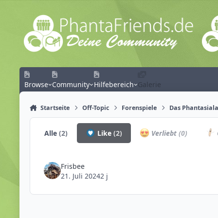
Zum Inhalt springen
Browse
Community
Hilfebereich
Galerie
Startseite
Off-Topic
Forenspiele
Das Phantasiala
Alle
(2)
Like
(2)
Verliebt
(0)
Frisbee
21. Juli 2024
2 j