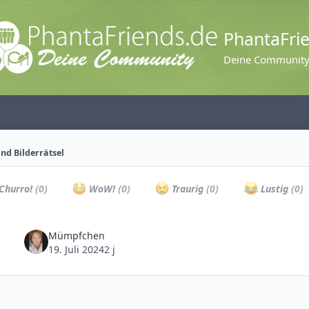
PhantaFri
Deine Communit
nd Bilderrätsel
Churro!
(0)
WoW!
(0)
Traurig
(0)
Lustig
(0)
Mümpfchen
19. Juli 2024
2 j