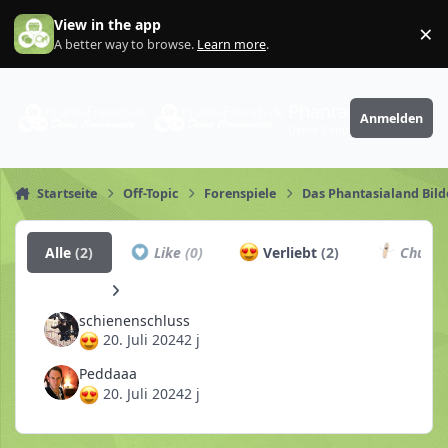
Zum Inhalt springen
View in the app
×
Di
A better way to browse.
Learn more
.
PhantaFriends.de
Anmelden
Deine Community
Startseite
Off-Topic
Forenspiele
Das Phantasialand Bild
Alle
(2)
Like
(0)
Verliebt
(2)
Churro
schienenschluss
20. Juli 2024
2 j
Peddaaa
20. Juli 2024
2 j