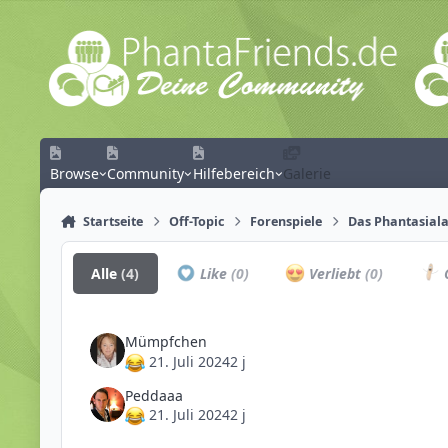
Zum Inhalt springen
Browse
Community
Hilfebereich
Galerie
Startseite
Off-Topic
Forenspiele
Das Phantasiala
Alle
(4)
Like
(0)
Verliebt
(0)
C
Mümpfchen
21. Juli 2024
2 j
Peddaaa
21. Juli 2024
2 j