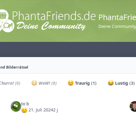
PhantaFri
Deine Communit
nd Bilderrätsel
hurro!
(0)
WoW!
(0)
Traurig
(1)
Lustig
(3)
to b
21. Juli 2024
2 j