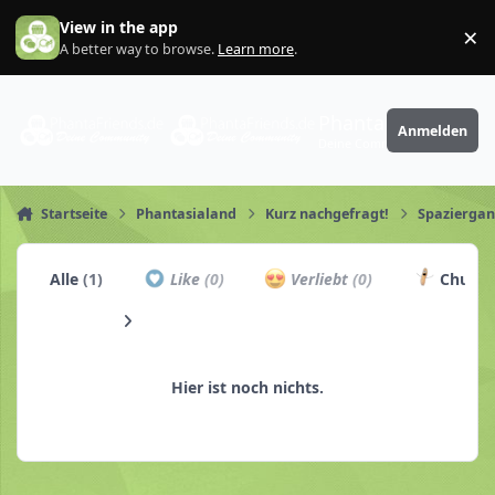
Zum Inhalt springen
View in the app
×
Di
A better way to browse.
Learn more
.
PhantaFriends.de
Anmelden
Deine Community
Startseite
Phantasialand
Kurz nachgefragt!
Spaziergan
Alle
(1)
Like
(0)
Verliebt
(0)
Churro
Hier ist noch nichts.