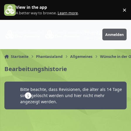
Zum Inhalt springen
View in the app
×
Di
A better way to browse.
Learn more
.
PhantaFriends.de
Anmelden
Deine Community
Startseite
Phantasialand
Allgemeines
Wünsche in der 
Bearbeitungshistorie
Bitte beachte, dass Revisionen, die älter als 14 Tage
sind, gelöscht werden und hier nicht mehr
angezeigt werden.