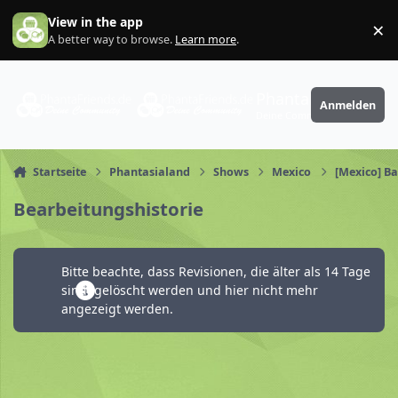
Zum Inhalt springen
View in the app
×
Di
A better way to browse.
Learn more
.
PhantaFriends.de
Anmelden
Deine Community
Startseite
Phantasialand
Shows
Mexico
[Mexico] Bat
Bearbeitungshistorie
Bitte beachte, dass Revisionen, die älter als 14 Tage
sind, gelöscht werden und hier nicht mehr
angezeigt werden.