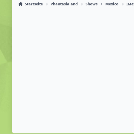
Startseite
Phantasialand
Shows
Mexico
[Mex