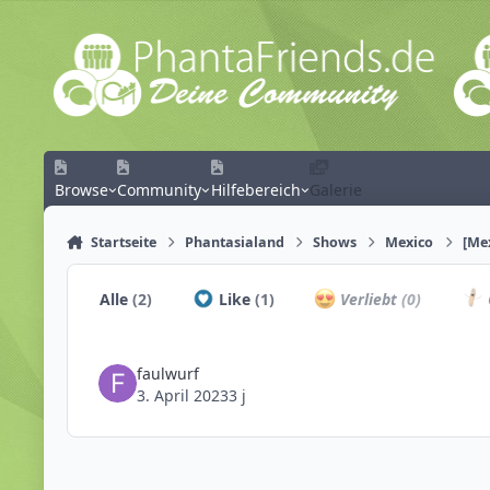
Zum Inhalt springen
Browse
Community
Hilfebereich
Galerie
Startseite
Phantasialand
Shows
Mexico
[Mex
Alle
(2)
Like
(1)
Verliebt
(0)
faulwurf
3. April 2023
3 j