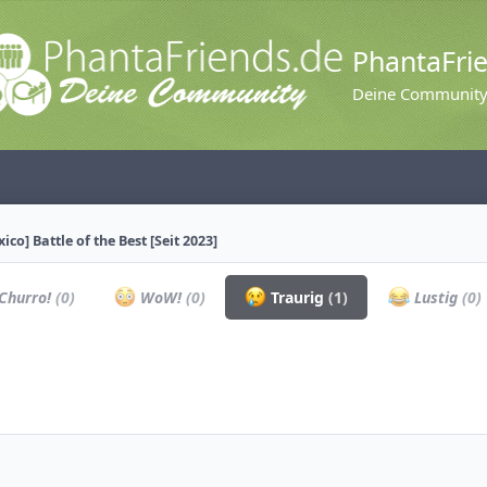
PhantaFri
Deine Communit
ico] Battle of the Best [Seit 2023]
Churro!
(0)
WoW!
(0)
Traurig
(1)
Lustig
(0)