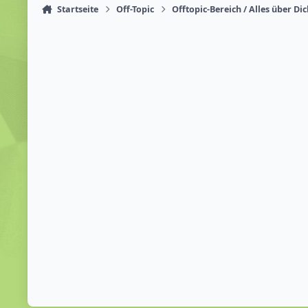
Startseite
Off-Topic
Offtopic-Bereich / Alles über Di