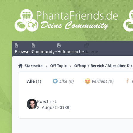
Zum Inhalt springen
Browse
Community
Hilfebereich
Galerie
Startseite
Off-Topic
Offtopic-Bereich / Alles über Di
Alle
(1)
Like
(0)
Verliebt
(0)
C
Ruechrist
2. August 2018
8 j