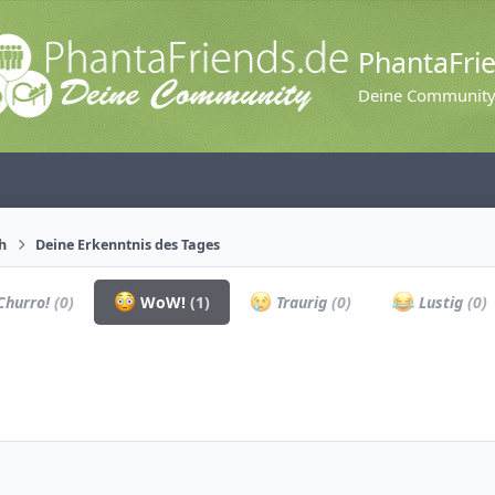
PhantaFri
Deine Communit
ch
Deine Erkenntnis des Tages
hurro!
(0)
WoW!
(1)
Traurig
(0)
Lustig
(0)