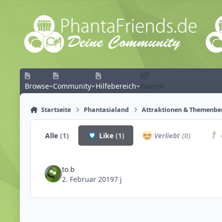
Zum Inhalt springen
Browse
Community
Hilfebereich
Galerie
Startseite
Phantasialand
Attraktionen & Themenbe
Alle
(1)
Like
(1)
Verliebt
(0)
to b
2. Februar 2019
7 j