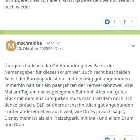
nichtbgerechnet zu haben, sonst gäbe es den wahrscheinlich
auch wieder.
1
1
mschmidke
Mitglied
20. Oktober 2025
20. Ockt
Übrigens finde ich die ÖV-Anbindung des Parks, der
Namensgeber für dieses Forum war, auch recht bescheiden.
Selbst der Europapark ist nur mittelmäßig gut angebunden -
immerhin hält seit ein paar Jahren der Fernverkehr zwei, drei
Mal am Tag am nächstgelegenen Bahnhof. Aber ein gutes
Stück mit dem Bus rumgurken muss man trotzdem noch. Ich
denke einfach,
DLP
ist überdurchschnittlich gut angebunden
- unter anderem eben auch weil, wie Du es ja auch sagst,
Disney mehr ist als ein Freizeitpark, mit Mall und allem Drum
und Dran.
3
1