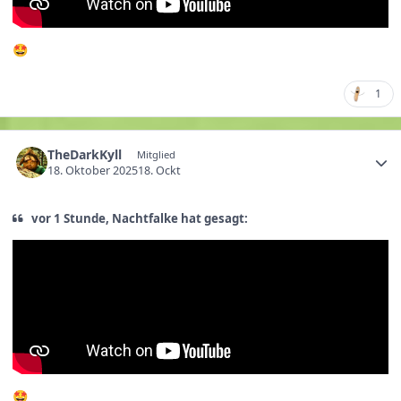
🤩
1
TheDarkKyll
Mitglied
18. Oktober 2025
18. Ockt
vor 1 Stunde, Nachtfalke hat gesagt:
🤩