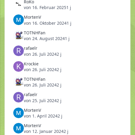
RoKo
von
16. Februar 2025
1 j
MortenV
von
16. Oktober 2024
1 j
TOTNHFan
von
24. August 2024
1 j
rafaelr
von
26. Juli 2024
2 j
Krockie
von
26. Juli 2024
2 j
TOTNHFan
von
26. Juli 2024
2 j
rafaelr
von
25. Juli 2024
2 j
MortenV
von
1. April 2024
2 j
MortenV
von
12. Januar 2024
2 j