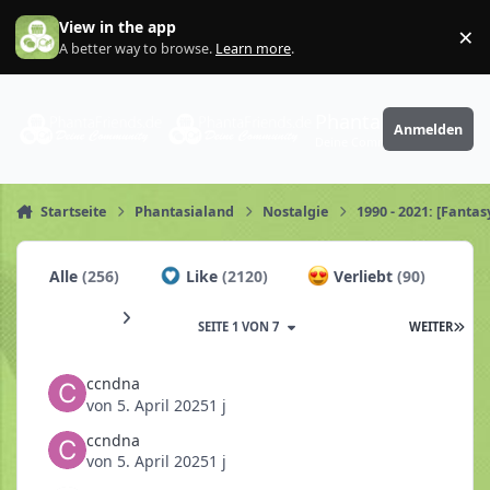
Zum Inhalt springen
View in the app
×
Di
A better way to browse.
Learn more
.
PhantaFriends.de
Anmelden
Deine Community
Startseite
Phantasialand
Nostalgie
1990 - 2021: [Fanta
Alle
(256)
Like
(2120)
Verliebt
(90)
SEITE 1 VON 7
WEITER
ccndna
von
5. April 2025
1 j
ccndna
von
5. April 2025
1 j