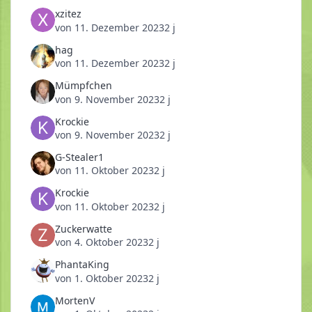
xzitez
von
11. Dezember 2023
2 j
hag
von
11. Dezember 2023
2 j
Mümpfchen
von
9. November 2023
2 j
Krockie
von
9. November 2023
2 j
G-Stealer1
von
11. Oktober 2023
2 j
Krockie
von
11. Oktober 2023
2 j
Zuckerwatte
von
4. Oktober 2023
2 j
PhantaKing
von
1. Oktober 2023
2 j
MortenV