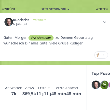
ZURÜCK
SEITE 347 VON 348
WEITER
Ruechrist
Verifiziert
6. Juli
6. Jul
Guten Morgen
, zu Deinem Geburtstag
@Wishmaster
wünsche ich Dir alles Gute! Viele Grüße Rüdiger
1
Top-Post
Antworten
views
Erstellt
Letzte Antwort
7k
869,5k
11 j
11 j
48 min
48 min