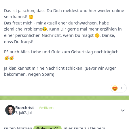
Das ist ja schön, dass Du Dich meldest und hier wieder online
sein kannst!
🤗
Das freut mich - mir aktuell eher durchwachsen, habe
ziemliche Probleme
. Kann Dir gerne mal mehr erzählen in
😓
einer persönlichen Nachricht, wenn Du magst
. Danke,
🤫
dass Du fragst!
PS auch Alles Liebe und Gute zum Geburtstag nachträglich.
🥳
🥳
Ja klar, kannst mir ne Nachricht schicken. (Bevor wir Ärger
bekommen, wegen Spam)
1
Ruechrist
Verifiziert
7. Juli
7. Jul
Guten Morgen
, alles Gute zu Deinem
@cilmouse21