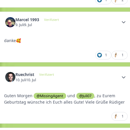
Marcel 1993
Verifiziert
9. Juli
9. Jul
danke
🥰
1
1
Ruechrist
Verifiziert
10. Juli
10. Jul
Guten Morgen
und
, zu Eurem
@MissingAgent
@Juli07
Geburtstag wünsche ich Euch alles Gute! Viele Grüße Rüdiger
1