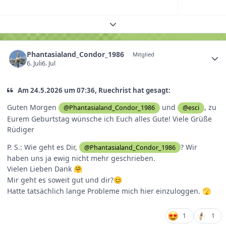
Themenübersicht erweitern
Phantasialand_Condor_1986
Mitglied
6. Juli
6. Jul
Am 24.5.2026 um 07:36, Ruechrist hat gesagt:
Guten Morgen
und
, zu
@Phantasialand_Condor_1986
@esci
Eurem Geburtstag wünsche ich Euch alles Gute! Viele Grüße
Rüdiger
P. S.: Wie geht es Dir,
? Wir
@Phantasialand_Condor_1986
haben uns ja ewig nicht mehr geschrieben.
Vielen Lieben Dank
🤗
Mir geht es soweit gut und dir?
😊
Hatte tatsächlich lange Probleme mich hier einzuloggen.
🫣
1
1