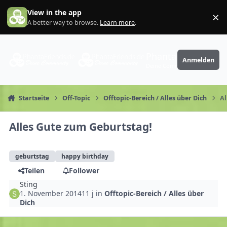
Zum Inhalt springen
View in the app
×
Di
A better way to browse.
Learn more
.
PhantaFriends.de
Anmelden
Deine Community
Startseite
Off-Topic
Offtopic-Bereich / Alles über Dich
Al
Alles Gute zum Geburtstag!
geburtstag
happy birthday
Teilen
Follower
Sting
1. November 2014
11 j
in
Offtopic-Bereich / Alles über
Dich