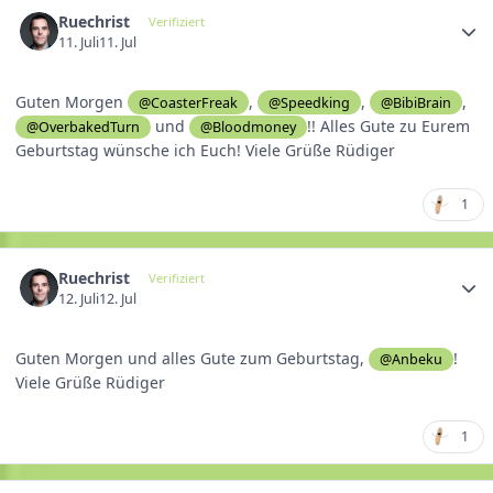
Ruechrist
Verifiziert
11. Juli
11. Jul
Guten Morgen
,
,
,
@CoasterFreak
@Speedking
@BibiBrain
und
!! Alles Gute zu Eurem
@OverbakedTurn
@Bloodmoney
Geburtstag wünsche ich Euch! Viele Grüße Rüdiger
1
Ruechrist
Verifiziert
12. Juli
12. Jul
Guten Morgen und alles Gute zum Geburtstag,
!
@Anbeku
Viele Grüße Rüdiger
1