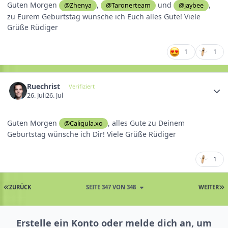
Guten Morgen
,
und
,
@Zhenya
@Taronerteam
@jaybee
zu Eurem Geburtstag wünsche ich Euch alles Gute! Viele
Grüße Rüdiger
1
1
Ruechrist
Verifiziert
26. Juli
26. Jul
Guten Morgen
, alles Gute zu Deinem
@Caligula.xo
Geburtstag wünsche ich Dir! Viele Grüße Rüdiger
1
ZURÜCK
SEITE 347 VON 348
WEITER
Erstelle ein Konto oder melde dich an, um