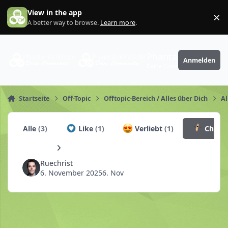
Zum Inhalt springen
View in the app
×
Di
A better way to browse.
Learn more
.
PhantaFriends.de
Anmelden
Deine Community
Startseite
Off-Topic
Offtopic-Bereich / Alles über Dich
Al
Alle
(3)
Like
(1)
Verliebt
(1)
Churr
Ruechrist
6. November 2025
6. Nov