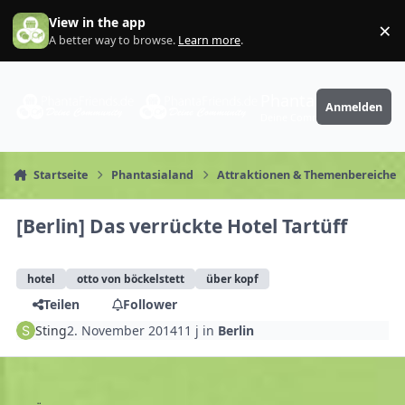
Zum Inhalt springen
View in the app
×
Di
A better way to browse.
Learn more
.
PhantaFriends.de
Anmelden
Deine Community
Startseite
Phantasialand
Attraktionen & Themenbereiche
[Berlin] Das verrückte Hotel Tartüff
hotel
otto von böckelstett
über kopf
Teilen
Follower
Sting
2. November 2014
11 j
in
Berlin