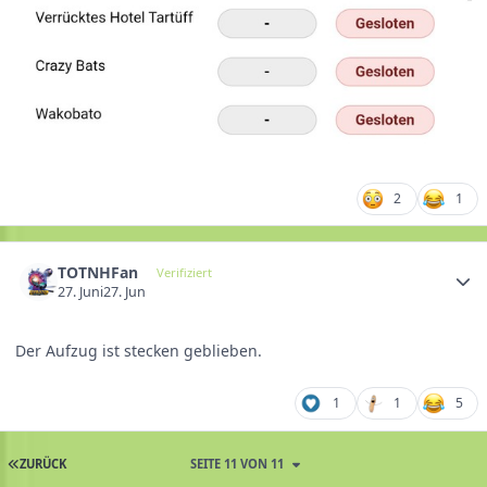
2
1
TOTNHFan
Verifiziert
27. Juni
27. Jun
Der Aufzug ist stecken geblieben.
1
1
5
ZURÜCK
SEITE 11 VON 11