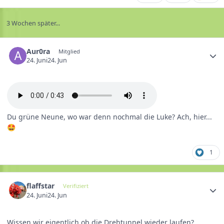
3 Wochen später...
Aur0ra
Mitglied
24. Juni
24. Jun
Du grüne Neune, wo war denn nochmal die Luke? Ach, hier...
🤩
1
flaffstar
Verifiziert
24. Juni
24. Jun
Wissen wir eigentlich ob die Drehtunnel wieder laufen?