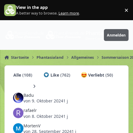
Zum Inhalt springen
View in the app
×
Di
A better way to browse.
Learn more
.
PhantaFriends.de
Anmelden
Deine Community
Startseite
Phantasialand
Allgemeines
Sommersaison 2
Alle
(108)
Like
(762)
Verliebt
(50)
C
Badu
von
9. Oktober 2024
1 j
rafaelr
von
8. Oktober 2024
1 j
MortenV
von
28. September 2024
1 j